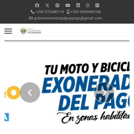
+593 072680119
+593 0959996768
gobiernomunicipalpuyango@gmail.com