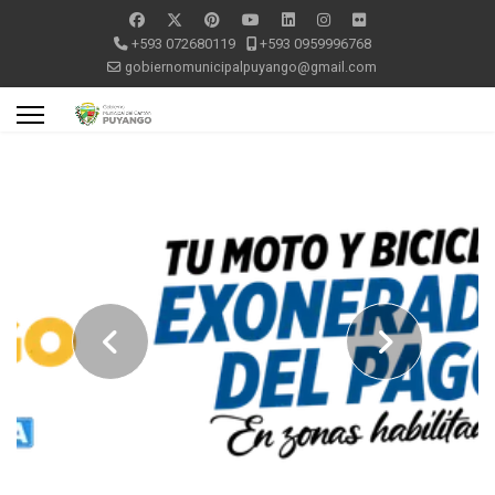
+593 072680119
+593 0959996768
gobiernomunicipalpuyango@gmail.com