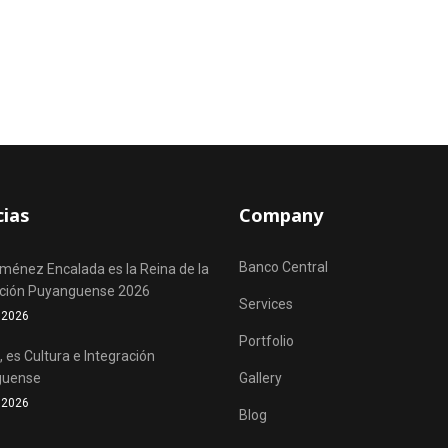
cias
Company
Banco Central
iménez Encalada es la Reina de la
ación Puyanguense 2026
Services
o 2026
Portfolio
 es Cultura e Integración
guense
Gallery
o 2026
Blog