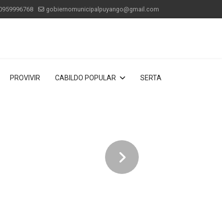
0959996768
gobiernomunicipalpuyango@gmail.com
PROVIVIR
CABILDO POPULAR
SERTA