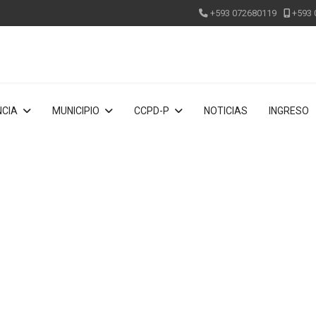
+593 072680119
+593 
CIA
MUNICIPIO
CCPD-P
NOTICIAS
INGRESO