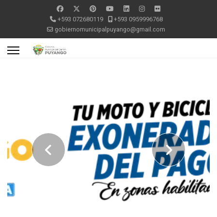
+593 072680119
+593 0959996768
gobiernomunicipalpuyango@gmail.com