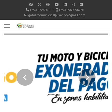
+593 072680119
+593 0959996768
gobiernomunicipalpuyango@gmail.com