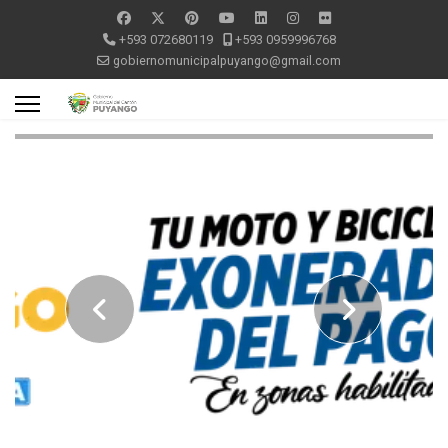
+593 072680119
+593 0959996768
gobiernomunicipalpuyango@gmail.com