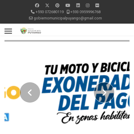
+593 072680119
+593 0959996768
gobiernomunicipalpuyango@gmail.com