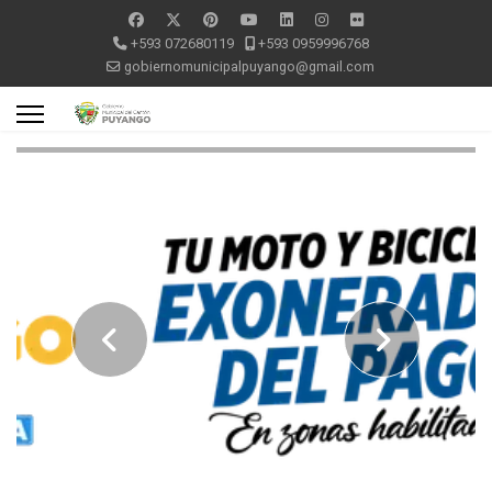
+593 072680119
+593 0959996768
gobiernomunicipalpuyango@gmail.com