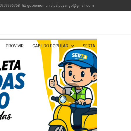
0959996768
gobiernomunicipalpuyango@gmail.com
PROVIVIR
CABILDO POPULAR
SERTA