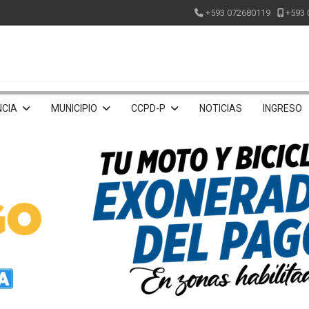
+593 072680119
+593 
CIA
MUNICIPIO
CCPD-P
NOTICIAS
INGRESO