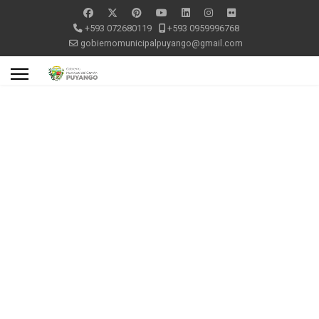
+593 072680119
+593 0959996768
gobiernomunicipalpuyango@gmail.com