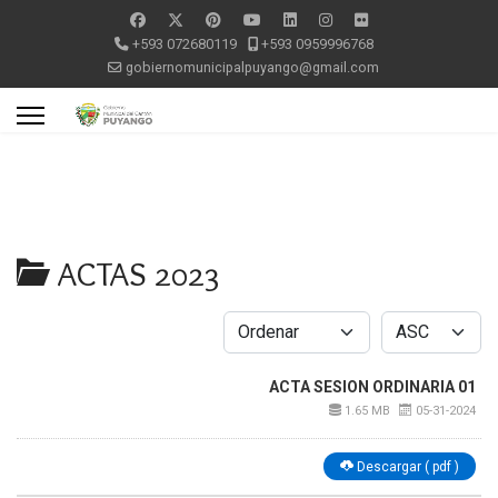
+593 072680119
+593 0959996768
gobiernomunicipalpuyango@gmail.com
ACTAS 2023
ACTA SESION ORDINARIA 01
1.65 MB
05-31-2024
Descargar ( pdf )