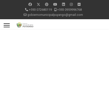
+593 072680119
+593 0959996768
gobiernomunicipalpuyango@gmail.com