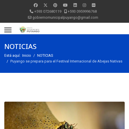
+593 072680119
+593 0959996768
gobiernomunicipalpuyango@gmail.com
NOTICIAS
Está aquí:
Inicio
NOTICIAS
Puyango se prepara para el Festival Internacional de Abejas Nativas