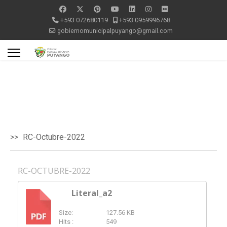
+593 072680119
+593 0959996768
gobiernomunicipalpuyango@gmail.com
RC-Octubre-2022
RC-OCTUBRE-2022
Literal_a2
Size:
127.56 KB
PDF
Hits :
549