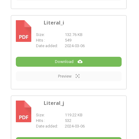
Literal_i
Size:
132.76 KB
PDF
Hits :
549
Date added:
2024-03-06
Download
Preview
Literal_j
Size:
119.22 KB
PDF
Hits :
532
Date added:
2024-03-06